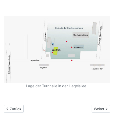
Lage der Turnhalle in der Hegelallee
Vorheriger Beitrag: Ehrenmitglieder des Vereins
Nächster Be
Zurück
Weiter